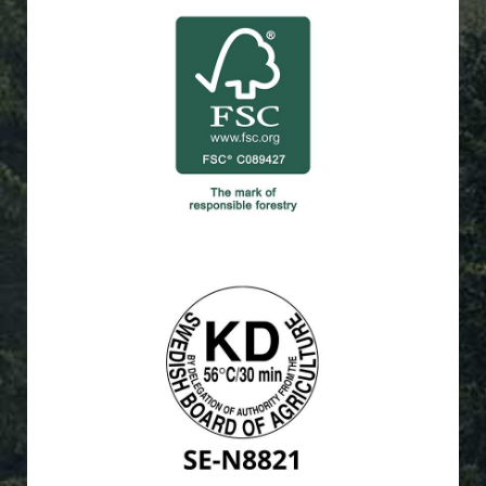
Till FSC®
livskraftigt bruk av världens skogar.
Miljöanpassat, samhällsnyttigt och ekonomiskt
FSC®
Till Jordbruksverket
växtskadegörare i träet.
Värmetorkning enligt KD 56°C/30 eliminerar alla
JORDBRUKSVERKET