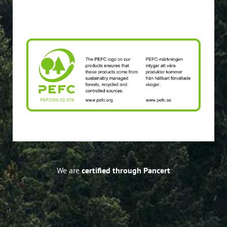
Till PEFC
anpassat efter svensk privat småskalighet.
Miljövänligt, resurshushållande skogsbruk,
PEFC
We are
certified through Pancert