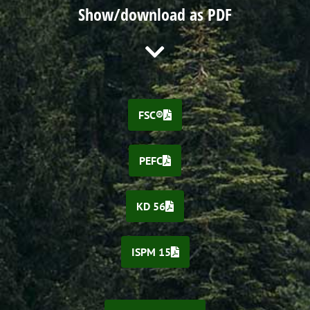
Show/download as PDF
FSC®
PEFC
KD 56
ISPM 15